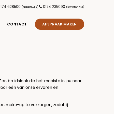
0174 628500
0174 235090
(Naaldwijk)
(Kwintsheul)
CONTACT
AFSPRAAK MAKEN
Een bruidslook die het mooiste in jou naar
d door één van onze ervaren en
en make-up te verzorgen, zodat jij