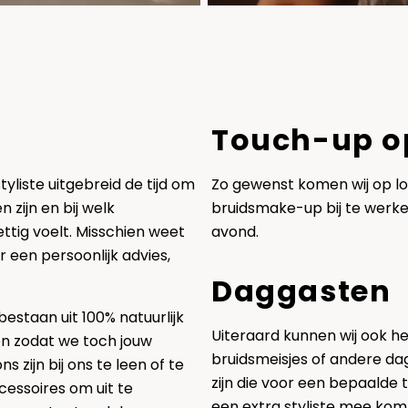
Touch-up op
yliste uitgebreid de tijd om
Zo gewenst komen wij op lo
zijn en bij welk
bruidsmake-up bij te werke
ettig voelt. Misschien weet
avond.
ver een persoonlijk advies,
Daggasten
bestaan uit 100% natuurlijk
Uiteraard kunnen wij ook 
n zodat we toch jouw
bruidsmeisjes of andere dag
zijn bij ons te leen of te
zijn die voor een bepaalde t
essoires om uit te
een extra styliste mee komt